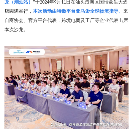
龙（潮汕站）
”于
年
月
日在汕头澄海区国瑞豪生大酒
2024
9
11
店圆满举行，
本次活动由特邀平台亚马逊全球物流指导。
来
自商协会、官方平台代表，跨境电商及工厂等企业代表出席
本次沙龙。